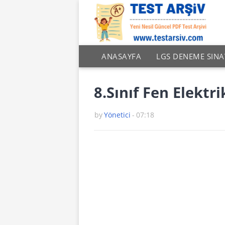
ANASAYFA
LGS DENEME SINA
8.Sınıf Fen Elektri
by
Yönetici
-
07:18