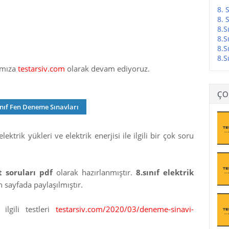
8. 
8. 
8.S
8.S
8.S
8.S
rımıza
testarsiv.com
olarak devam ediyoruz.
ÇO
ınıf Fen Deneme Sınavları
lektrik yükleri ve elektrik enerjisi ile ilgili bir çok soru
st soruları pdf
olarak hazırlanmıştır.
8.sınıf elektrik
n sayfada paylaşılmıştır.
ilgili testleri
testarsiv.com/2020/03/deneme-sinavi-