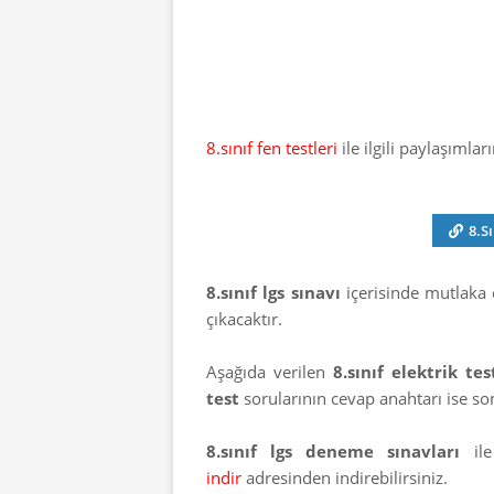
8.sınıf fen testleri
ile ilgili paylaşımla
8.S
8.sınıf lgs sınavı
içerisinde mutlaka e
çıkacaktır.
Aşağıda verilen
8.sınıf elektrik te
test
sorularının cevap anahtarı ise so
8.sınıf lgs deneme sınavları
ile 
indir
adresinden indirebilirsiniz.