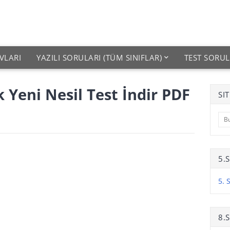
VLARI
YAZILI SORULARI (TÜM SINIFLAR)
TEST SORUL
k Yeni Nesil Test İndir PDF
SI
5.
5. 
8.