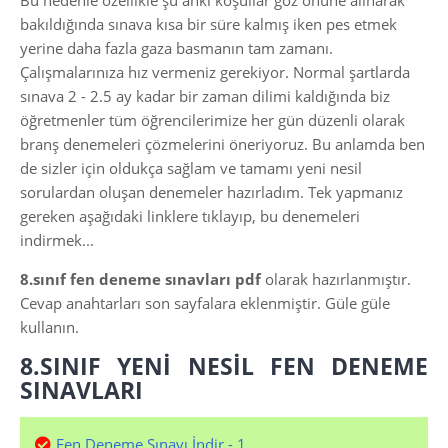
Bu nedenle özellikle şu anki koşullar göz önüne alınarak
bakıldığında sınava kısa bir süre kalmış iken pes etmek
yerine daha fazla gaza basmanın tam zamanı.
Çalışmalarınıza hız vermeniz gerekiyor. Normal şartlarda
sınava 2 - 2.5 ay kadar bir zaman dilimi kaldığında biz
öğretmenler tüm öğrencilerimize her gün düzenli olarak
branş denemeleri çözmelerini öneriyoruz. Bu anlamda ben
de sizler için oldukça sağlam ve tamamı yeni nesil
sorulardan oluşan denemeler hazırladım. Tek yapmanız
gereken aşağıdaki linklere tıklayıp, bu denemeleri
indirmek...
8.sınıf fen deneme sınavları pdf
olarak hazırlanmıştır.
Cevap anahtarları son sayfalara eklenmiştir. Güle güle
kullanın.
8.SINIF YENİ NESİL FEN DENEME
SINAVLARI
Fen Deneme Sınavı İndir - 1