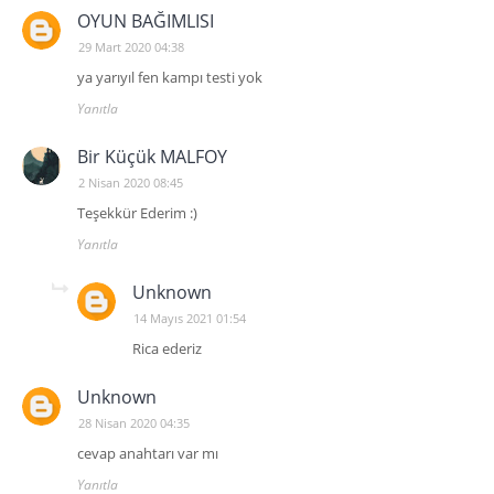
OYUN BAĞIMLISI
29 Mart 2020 04:38
ya yarıyıl fen kampı testi yok
Yanıtla
Bir Küçük MALFOY
2 Nisan 2020 08:45
Teşekkür Ederim :)
Yanıtla
Unknown
14 Mayıs 2021 01:54
Rica ederiz
Unknown
28 Nisan 2020 04:35
cevap anahtarı var mı
Yanıtla