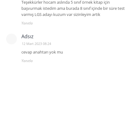
Teşekkürler hocam aslında 5 sınıf örnek kitap için
başvurmak istedim ama burada 8 sınıf içinde bir süre test
varmış LGS adayı kuzum var sizinleyim artik
Yanıtla
Adsız
12 Mart 2023 08:24
cevap anahtarı yok mu
Yanıtla