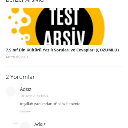
7.Sınıf Din Kültürü Yazılı Soruları ve Cevapları (ÇÖZÜMLÜ)
March 03, 2023
2 Yorumlar
Adsız
10 Ocak 2023 10:24
İnşallah yazılımdan 💯 alırız hepimiz
Yanıtla
Adsız