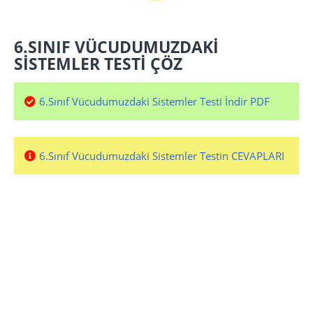
6.SINIF VÜCUDUMUZDAKİ
SİSTEMLER TESTİ ÇÖZ
6.Sınıf Vücudumuzdaki Sistemler Testi İndir PDF
6.Sınıf Vücudumuzdaki Sistemler Testin CEVAPLARI